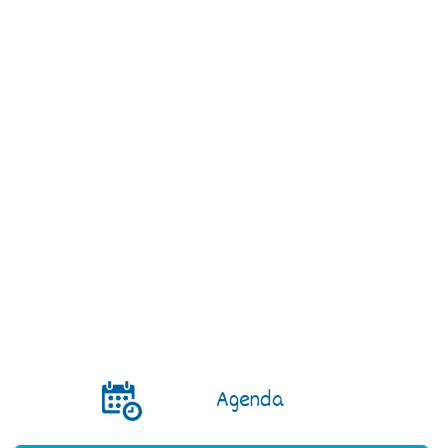
EMMAUS
RÉSIDENCE CANTEDOR
Santé
Service civique
Aides aux entreprises
Agenda