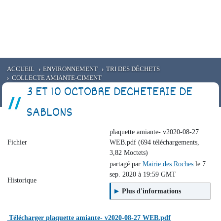
e
EMMAUS
RÉSIDENCE CANTEDOR
Santé
Service civique
Aides aux entreprises
ACCUEIL
ENVIRONNEMENT
TRI DES DÉCHETS
COLLECTE AMIANTE-CIMENT
3 ET 10 OCTOBRE DECHETERIE DE
SABLONS
plaquette amiante- v2020-08-27
Fichier
WEB.pdf (694 téléchargements,
3,82 Moctets)
partagé par
Mairie des Roches
le 7
sep. 2020 à 19:59 GMT
Historique
Plus d'informations
Télécharger plaquette amiante- v2020-08-27 WEB.pdf