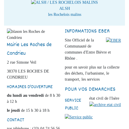
ALSH
les Rochelois malins
INFORMATIONS EBER
Site Officiel de la
Mairie Les Roches de
Communauté de
Condrieu
communes d'Entre Bièvre et
Rhône .
2 rue Simone Veil
pour en savoir plus sur la collecte
38370 LES ROCHES DE
des déchets, l'urbanisme, le
CONDRIEU
transport, les services
HORAIRES D'OUVERTURE
POUR VOS DEMARCHES
du lundi au vendredi
de 8 h 30
état civil de l'Isère
SERVICE
à 12 h
PUBLIC
le jeudi
de 15 h 30 à 18 h
CONTACT
par téléphone : (33) 04 74 56 56