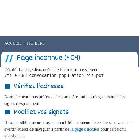
e
EMMAUS
RÉSIDENCE CANTEDOR
Santé
Service civique
Aides aux entreprises
ACCUEIL
FICHIERS
Page inconnue (404)
Désolé. La page demandée n'existe pas sur ce serveur
/file-488-convocation-population-bis.pdf
Vérifiez l'adresse
Normalement nous préférons les caractères minuscules, et évitons les
signes d'espacement
Modifiez vos signets
Il est possible que nous ayons modifié le contenu de ce site sans vous en
avertir. Merci de naviguer à partir de
la page d'accueil
pour rafraichir
vos signets.