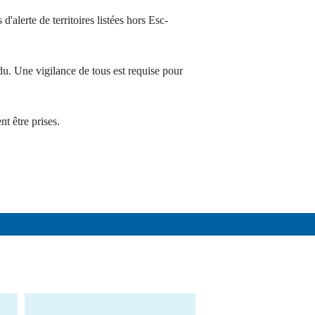
'alerte de territoires listées hors Esc-
ndu. Une vigilance de tous est requise pour
t être prises.