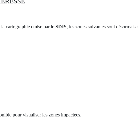
HERESSE
e civique
 la cartographie émise par le
SDIS
, les zones suivantes sont désormais
aux entreprises
onible pour visualiser les zones impactées.