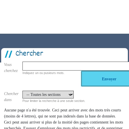
e
EMMAUS
RÉSIDENCE CANTEDOR
Santé
Service civique
Aides aux entreprises
Chercher
Vous
cherchez
Indiquez un ou pusieurs mots.
Envoyer
Chercher
dans
Pour limiter la recherche à une seule section.
Aucune page n'a été trouvée. Ceci peut arriver avec des mots très courts
(moins de 4 lettres), qui ne sont pas indexés dans la base de données.
Ceci peut aussi arriver si plus de la moitié des pages contiennent les mots
recherchés. Essayez d'employer des mots plus rectrictifs, et de supprimer