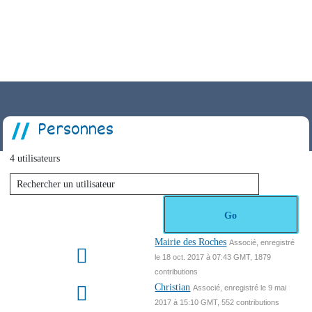
e
EMMAUS
RÉSIDENCE CANTEDOR
Santé
Service civique
Aides aux entreprises
Personnes
4 utilisateurs
Go
Mairie des Roches
Associé, enregistré
le 18 oct. 2017 à 07:43 GMT, 1879
contributions
Christian
Associé, enregistré le 9 mai
2017 à 15:10 GMT, 552 contributions