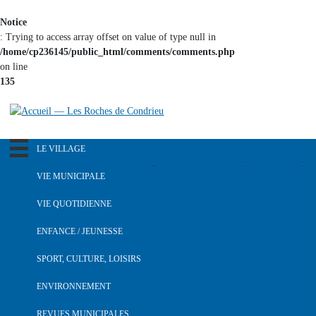
Aller au
Notice
contenu
: Trying to access array offset on value of type null in
principal
/home/cp236145/public_html/comments/comments.php
on line
135
LE VILLAGE
R
e
Notre pays dans le passé
VIE MUNICIPALE
c
Histoire du blason
h
L'équipe municipale
VIE QUOTIDIENNE
e
Le logo
Les commissions
r
Agenda
ENFANCE / JEUNESSE
L'église Saint Nicolas
c
Comptes-rendus du conseil municipal
Informations logement
École
h
SPORT, CULTURE, LOISIRS
La halle
Urbanisme – Voirie
e
Le marché
Restaurant scolaire
Le parc
Médiathèque
ENVIRONNEMENT
r
Marchés publics
Se déplacer
Accros enfance -
s
Passage des arts
Vie associative
Arrêtés de police
Les animaux
REVUES MUNICIPALES