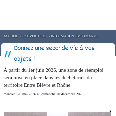
e
EMMAUS
RÉSIDENCE CANTEDOR
Santé
Service civique
Aides aux entreprises
ACCUEIL
COUVERTURES
INFORMATIONS IMPORTANTES
Donnez une seconde vie à vos
objets !
À partir du 1er juin 2026, une zone de réemploi
sera mise en place dans les déchèteries du
territoire Entre Bièvre et Rhône
mercredi 20 mai 2026 au dimanche 20 décembre 2026