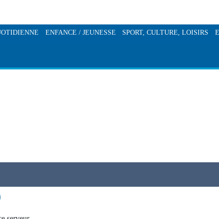
UOTIDIENNE
ENFANCE / JEUNESSE
SPORT, CULTURE, LOISIRS
da
École
Médiathèque
mations logement
Restaurant scolaire
Vie associative
l municipal
rché
Accros enfance -
Sigis
placer
ACCROS JEUNESSE
Piscine
es à la personne
Relais assistance maternelle
ENTRE BIEVRE ET RHÔN
té - vigipirate
ALSH - les Rochelois malins
ement et restauration
CONSULTATIONS PMI
D-19
Les coquins d'abord / Pôle Petite Enfance
ches administratives
)
AUS
IDENCE CANTEDOR
ce serveur