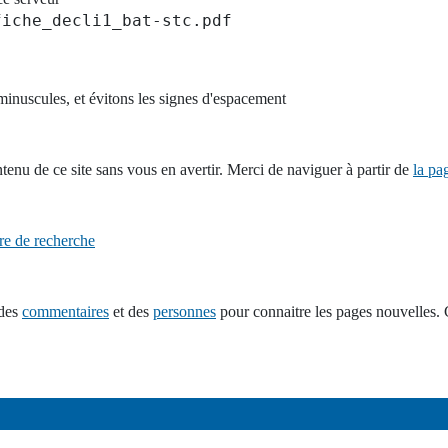
fiche_decli1_bat-stc.pdf
e civique
aux entreprises
inuscules, et évitons les signes d'espacement
tenu de ce site sans vous en avertir. Merci de naviguer à partir de
la pa
ire de recherche
 des
commentaires
et des
personnes
pour connaitre les pages nouvelles. 