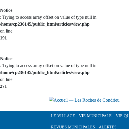
Aller au
Notice
contenu
: Trying to access array offset on value of type null in
principal
/home/cp236145/public_html/articles/view.php
on line
191
Notice
: Trying to access array offset on value of type null in
/home/cp236145/public_html/articles/view.php
on line
271
LE VILLAGE
VIE MUNICIPALE
VIE Q
Notre pays dans le passé
L'équipe municipale
Agen
REVUES MUNICIPALES
ALERTES