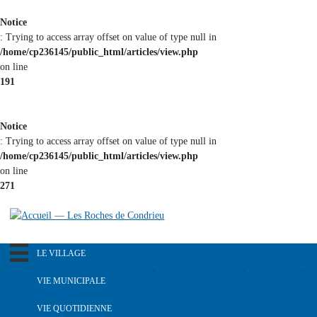
Aller au
Notice
contenu
: Trying to access array offset on value of type null in
principal
/home/cp236145/public_html/articles/view.php
on line
191
Notice
: Trying to access array offset on value of type null in
/home/cp236145/public_html/articles/view.php
on line
271
LE VILLAGE
R
e
Notre pays dans le passé
VIE MUNICIPALE
c
Histoire du blason
h
L'équipe municipale
VIE QUOTIDIENNE