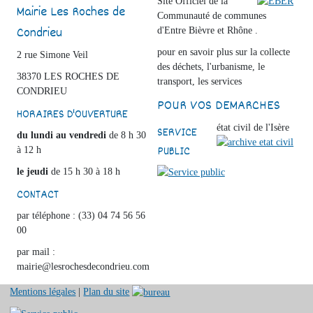
Site Officiel de la
Mairie Les Roches de
Communauté de communes
Condrieu
d'Entre Bièvre et Rhône .
pour en savoir plus sur la collecte
2 rue Simone Veil
des déchets, l'urbanisme, le
38370 LES ROCHES DE
transport, les services
CONDRIEU
POUR VOS DEMARCHES
HORAIRES D'OUVERTURE
état civil de l'Isère
SERVICE
du lundi au vendredi
de 8 h 30
PUBLIC
à 12 h
le jeudi
de 15 h 30 à 18 h
CONTACT
par téléphone : (33) 04 74 56 56
00
par mail :
mairie@lesrochesdecondrieu.com
Mentions légales
|
Plan du site