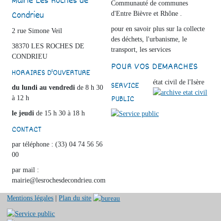
Mairie Les Roches de
Communauté de communes
Condrieu
d'Entre Bièvre et Rhône .
pour en savoir plus sur la collecte
2 rue Simone Veil
des déchets, l'urbanisme, le
38370 LES ROCHES DE
transport, les services
CONDRIEU
POUR VOS DEMARCHES
HORAIRES D'OUVERTURE
état civil de l'Isère
SERVICE
du lundi au vendredi
de 8 h 30
PUBLIC
à 12 h
le jeudi
de 15 h 30 à 18 h
CONTACT
par téléphone : (33) 04 74 56 56
00
par mail :
mairie@lesrochesdecondrieu.com
Mentions légales
|
Plan du site