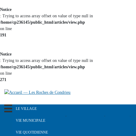
Aller au
Notice
contenu
: Trying to access array offset on value of type null in
principal
/home/cp236145/public_html/articles/view.php
on line
191
Notice
: Trying to access array offset on value of type null in
/home/cp236145/public_html/articles/view.php
on line
271
LE VILLAGE
R
e
Notre pays dans le passé
VIE MUNICIPALE
c
Histoire du blason
h
L'équipe municipale
VIE QUOTIDIENNE