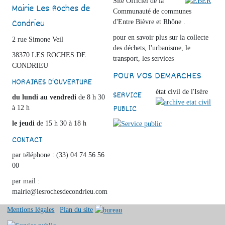
Site Officiel de la
Mairie Les Roches de
Communauté de communes
Condrieu
d'Entre Bièvre et Rhône .
pour en savoir plus sur la collecte
2 rue Simone Veil
des déchets, l'urbanisme, le
38370 LES ROCHES DE
transport, les services
CONDRIEU
POUR VOS DEMARCHES
HORAIRES D'OUVERTURE
état civil de l'Isère
SERVICE
du lundi au vendredi
de 8 h 30
PUBLIC
à 12 h
le jeudi
de 15 h 30 à 18 h
CONTACT
par téléphone : (33) 04 74 56 56
00
par mail :
mairie@lesrochesdecondrieu.com
Mentions légales
|
Plan du site