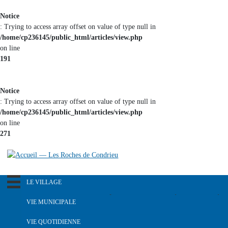
Aller au
Notice
contenu
: Trying to access array offset on value of type null in
principal
/home/cp236145/public_html/articles/view.php
on line
191
Notice
: Trying to access array offset on value of type null in
/home/cp236145/public_html/articles/view.php
on line
271
LE VILLAGE
R
e
Notre pays dans le passé
VIE MUNICIPALE
c
Histoire du blason
h
L'équipe municipale
VIE QUOTIDIENNE