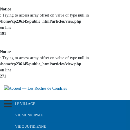
Aller au
Notice
contenu
: Trying to access array offset on value of type null in
principal
/home/cp236145/public_html/articles/view.php
on line
191
Notice
: Trying to access array offset on value of type null in
/home/cp236145/public_html/articles/view.php
on line
271
LE VILLAGE
R
e
Notre pays dans le passé
VIE MUNICIPALE
c
Histoire du blason
h
L'équipe municipale
VIE QUOTIDIENNE