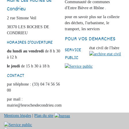
Mairie Les Roches de
Communauté de communes
Condrieu
d'Entre Bièvre et Rhône .
pour en savoir plus sur la collecte
2 rue Simone Veil
des déchets, l'urbanisme, le
38370 LES ROCHES DE
transport, les services
CONDRIEU
POUR VOS DEMARCHES
HORAIRES D'OUVERTURE
état civil de l'Isère
SERVICE
du lundi au vendredi
de 8 h 30
PUBLIC
à 12 h
le jeudi
de 15 h 30 à 18 h
CONTACT
par téléphone : (33) 04 74 56 56
00
par mail :
mairie@lesrochesdecondrieu.com
Mentions légales
|
Plan du site