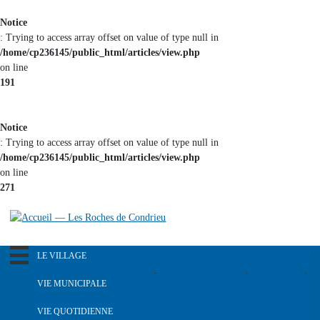
Aller au
Notice
contenu
: Trying to access array offset on value of type null in
principal
/home/cp236145/public_html/articles/view.php
on line
191
Notice
: Trying to access array offset on value of type null in
/home/cp236145/public_html/articles/view.php
on line
271
LE VILLAGE
R
e
Notre pays dans le passé
VIE MUNICIPALE
c
Histoire du blason
h
L'équipe municipale
VIE QUOTIDIENNE