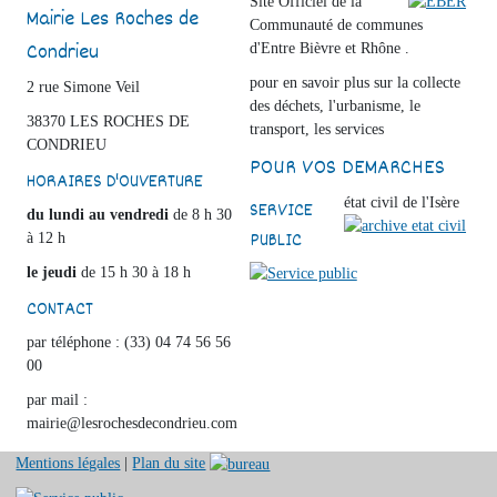
Site Officiel de la
Mairie Les Roches de
Communauté de communes
Condrieu
d'Entre Bièvre et Rhône .
pour en savoir plus sur la collecte
2 rue Simone Veil
des déchets, l'urbanisme, le
38370 LES ROCHES DE
transport, les services
CONDRIEU
POUR VOS DEMARCHES
HORAIRES D'OUVERTURE
état civil de l'Isère
SERVICE
du lundi au vendredi
de 8 h 30
PUBLIC
à 12 h
le jeudi
de 15 h 30 à 18 h
CONTACT
par téléphone : (33) 04 74 56 56
00
par mail :
mairie@lesrochesdecondrieu.com
Mentions légales
|
Plan du site