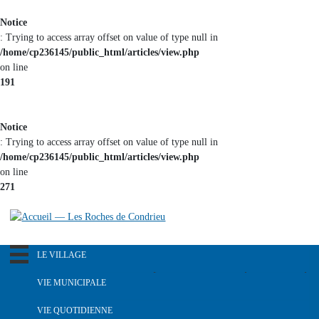
Aller au
Notice
contenu
: Trying to access array offset on value of type null in
principal
/home/cp236145/public_html/articles/view.php
on line
191
Notice
: Trying to access array offset on value of type null in
/home/cp236145/public_html/articles/view.php
on line
271
LE VILLAGE
R
e
Notre pays dans le passé
VIE MUNICIPALE
c
Histoire du blason
h
L'équipe municipale
VIE QUOTIDIENNE