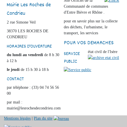
Site Officiel de la
Mairie Les Roches de
Communauté de communes
Condrieu
d'Entre Bièvre et Rhône .
pour en savoir plus sur la collecte
2 rue Simone Veil
des déchets, l'urbanisme, le
38370 LES ROCHES DE
transport, les services
CONDRIEU
POUR VOS DEMARCHES
HORAIRES D'OUVERTURE
état civil de l'Isère
SERVICE
du lundi au vendredi
de 8 h 30
PUBLIC
à 12 h
le jeudi
de 15 h 30 à 18 h
CONTACT
par téléphone : (33) 04 74 56 56
00
par mail :
mairie@lesrochesdecondrieu.com
Mentions légales
|
Plan du site