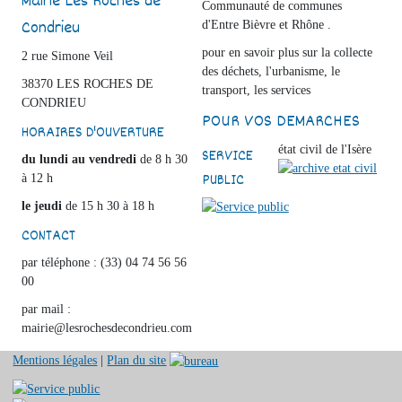
Mairie Les Roches de
Communauté de communes
Condrieu
d'Entre Bièvre et Rhône .
pour en savoir plus sur la collecte
2 rue Simone Veil
des déchets, l'urbanisme, le
38370 LES ROCHES DE
transport, les services
CONDRIEU
POUR VOS DEMARCHES
HORAIRES D'OUVERTURE
état civil de l'Isère
SERVICE
du lundi au vendredi
de 8 h 30
PUBLIC
à 12 h
le jeudi
de 15 h 30 à 18 h
CONTACT
par téléphone : (33) 04 74 56 56
00
par mail :
mairie@lesrochesdecondrieu.com
Mentions légales
|
Plan du site