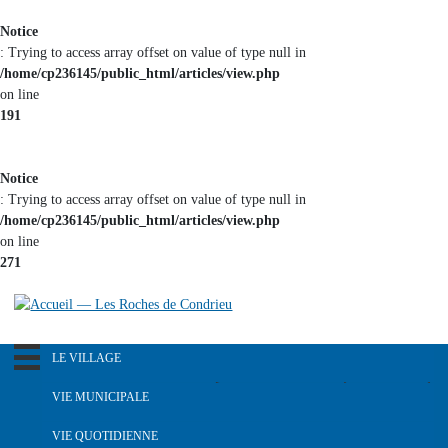
Aller au
Notice
contenu
: Trying to access array offset on value of type null in
principal
/home/cp236145/public_html/articles/view.php
on line
191
Notice
: Trying to access array offset on value of type null in
/home/cp236145/public_html/articles/view.php
on line
271
LE VILLAGE
R
e
Notre pays dans le passé
VIE MUNICIPALE
c
Histoire du blason
h
L'équipe municipale
VIE QUOTIDIENNE