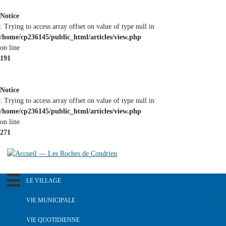
Aller au
Notice
contenu
: Trying to access array offset on value of type null in
principal
/home/cp236145/public_html/articles/view.php
on line
191
Notice
: Trying to access array offset on value of type null in
/home/cp236145/public_html/articles/view.php
on line
271
LE VILLAGE
R
e
Notre pays dans le passé
VIE MUNICIPALE
c
Histoire du blason
h
L'équipe municipale
VIE QUOTIDIENNE