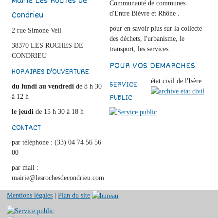
Mairie Les Roches de
Communauté de communes
Condrieu
d'Entre Bièvre et Rhône .
pour en savoir plus sur la collecte
2 rue Simone Veil
des déchets, l'urbanisme, le
38370 LES ROCHES DE
transport, les services
CONDRIEU
POUR VOS DEMARCHES
HORAIRES D'OUVERTURE
état civil de l'Isère
SERVICE
du lundi au vendredi
de 8 h 30
PUBLIC
à 12 h
le jeudi
de 15 h 30 à 18 h
CONTACT
par téléphone : (33) 04 74 56 56
00
par mail :
mairie@lesrochesdecondrieu.com
Mentions légales
|
Plan du site