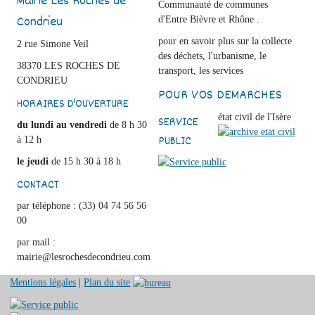
Mairie Les Roches de
Communauté de communes
Condrieu
d'Entre Bièvre et Rhône .
pour en savoir plus sur la collecte
2 rue Simone Veil
des déchets, l'urbanisme, le
38370 LES ROCHES DE
transport, les services
CONDRIEU
POUR VOS DEMARCHES
HORAIRES D'OUVERTURE
état civil de l'Isère
SERVICE
du lundi au vendredi
de 8 h 30
PUBLIC
à 12 h
le jeudi
de 15 h 30 à 18 h
CONTACT
par téléphone : (33) 04 74 56 56
00
par mail :
mairie@lesrochesdecondrieu.com
Mentions légales
|
Plan du site