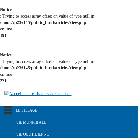
Aller au
Notice
contenu
: Trying to access array offset on value of type null in
principal
/home/cp236145/public_html/articles/view.php
on line
191
Notice
: Trying to access array offset on value of type null in
/home/cp236145/public_html/articles/view.php
on line
271
LE VILLAGE
R
e
Notre pays dans le passé
VIE MUNICIPALE
c
Histoire du blason
h
L'équipe municipale
VIE QUOTIDIENNE