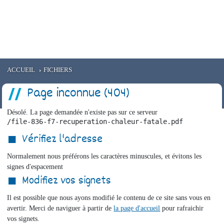
e
EMMAUS
RÉSIDENCE CANTEDOR
Santé
Service civique
Aides aux entreprises
ACCUEIL
FICHIERS
Page inconnue (404)
Désolé. La page demandée n'existe pas sur ce serveur
/file-836-f7-recuperation-chaleur-fatale.pdf
Vérifiez l'adresse
Normalement nous préférons les caractères minuscules, et évitons les
signes d'espacement
Modifiez vos signets
Il est possible que nous ayons modifié le contenu de ce site sans vous en
avertir. Merci de naviguer à partir de
la page d'accueil
pour rafraichir
vos signets.