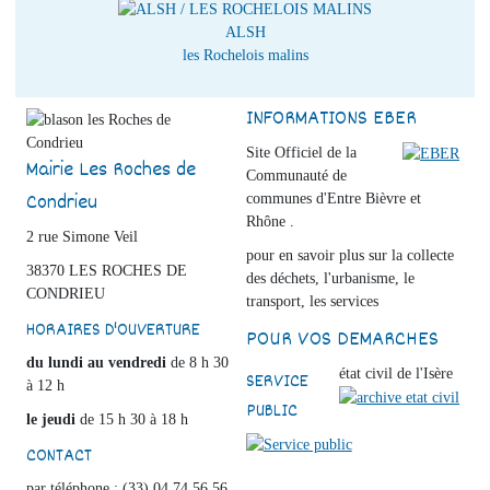
ALSH
les Rochelois malins
INFORMATIONS EBER
Site Officiel de la
Mairie Les Roches de
Communauté de
Condrieu
communes d'Entre Bièvre et
Rhône .
2 rue Simone Veil
pour en savoir plus sur la collecte
38370 LES ROCHES DE
des déchets, l'urbanisme, le
CONDRIEU
transport, les services
HORAIRES D'OUVERTURE
POUR VOS DEMARCHES
du lundi au vendredi
de 8 h 30
état civil de l'Isère
SERVICE
à 12 h
PUBLIC
le jeudi
de 15 h 30 à 18 h
CONTACT
par téléphone : (33) 04 74 56 56